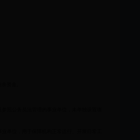
结余资金。
及参照公务员法管理的事业单位，未单独设置项
事业单位，用于保障机构正常运行、开展日常工