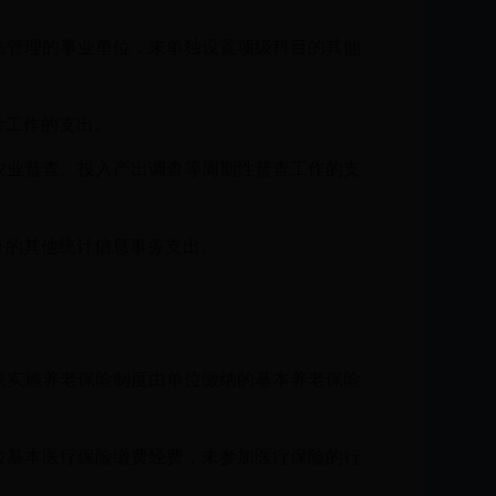
法管理的事业单位，未单独设置项级科目的其他
计工作的支出。
农业普查、投入产出调查等周期性普查工作的支
外的其他统计信息事务支出。
映实施养老保险制度由单位缴纳的基本养老保险
位基本医疗保险缴费经费，未参加医疗保险的行