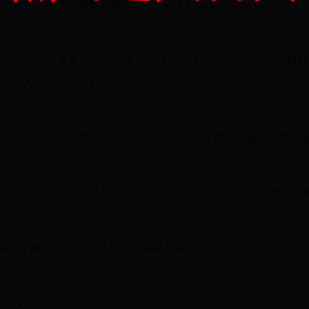
.618万元，占支出预算总额66.7%；商品和服务支出27.197万元，
.839万元，具体支出情况是：工资福利支出54.618万元，占财政拨
419万元），占财政拨款支出预算33.2%。
.839万元，较上年预算安排减少5.591万元，主要原因是纳入预算
其中公务用车0元，因公出国（境）0元，公务接待1.5万元，较上年
，主要用于购买数码照相机、台式电脑及复印纸。
排的支出。