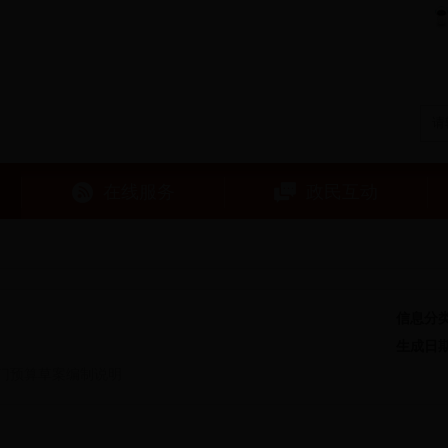
在线服务
政民互动
信息分
生成日
部门预算草案编制说明