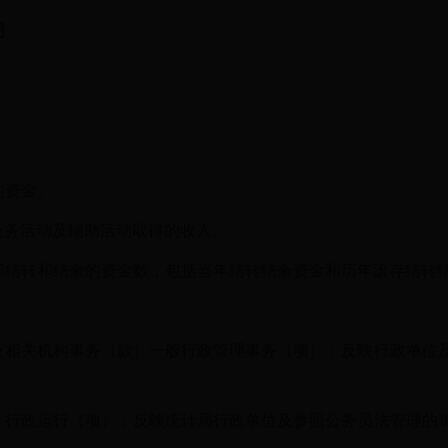
明
的资金。
业务活动及辅助活动取得的收入。
年全部结转和结余的资金数，包括当年结转结余资金和历年滚存结转
及相关机构事务（款）一般行政管理事务（项）：反映行政单位
）行政运行（项）：反映统计局行政单位及参照公务员法管理的