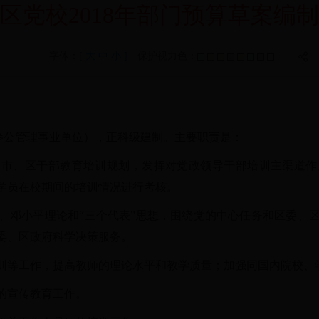
区党校2018年部门预算草案编
字体：
[
大
中
小
]
保护视力色：
参公管理事业单位），正科级建制。主要职责是：
及市、区干部教育培训规划，发挥对党政领导干部培训主渠道作
学员在校期间的培训情况进行考核。
、邓小平理论和“三个代表”思想，围绕党的中心任务和区委、
委、区政府科学决策服务。
训等工作，提高教师的理论水平和教学质量；加强同国内院校、
的宣传教育工作。