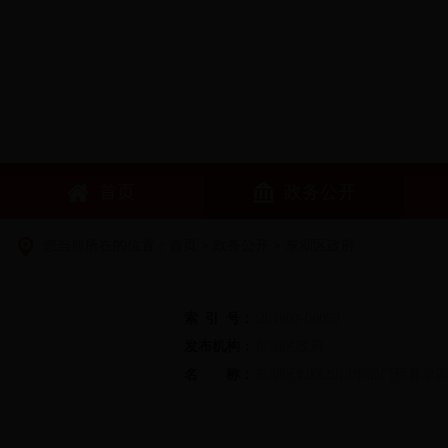
首页
政务公开
您当前所在的位置：
首页
>
政务公开
> 东湖区政府
索
引
号：
/201803-00093
发布机构：
东湖区政府
名
称：
东湖区妇联2018年部门预算草