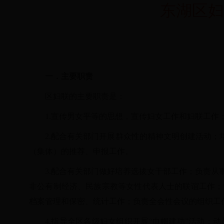
东湖区妇
一．主要职责
区妇联的主要职责是：
1.
宣传男女平等的思想，宣传妇女工作和妇联工作
2.
配合有关部门开展群众性的精神文明创建活动；
（集体）的推荐、申报工作。
3.配合有关部门做好培养选拔女干部工作；负责
非公有制经济、民族宗教等女性代表人士的联谊工作；
档案管理和保密、统计工作；负责全会性会议的组织工
4.
指导全区各级妇女组织开展
“巾帼建功”活动；