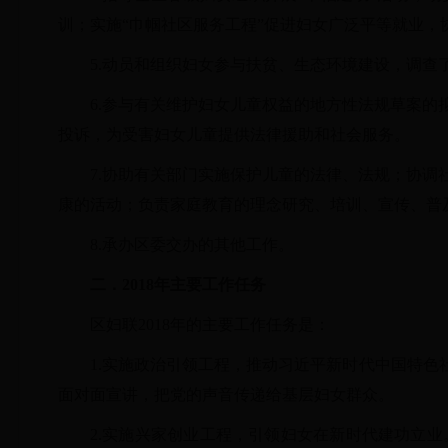
训；实施“巾帼社区服务工程”促进妇女广泛平等就业，
5.动员和组织妇女参与扶贫、生态环境建设，调
6.参与有关维护妇女儿童权益的地方性法规草案
投诉，为受害妇女儿童提供法律援助和社会服务。
7.
协助有关部门实施保护儿童的法律、法规；协调
康的活动；负责家庭教育的理念研究、培训、宣传、普
8.承办区委交办的其他工作。
二．
2018
年主要工作任务
区妇联
2018年的主要工作任务是：
1.实施政治引领工程，推动习近平新时代中国特色
面对面宣讲，把党的声音传递给基层妇女群众。
2.实施兴家创业工程，引领妇女在新时代建功立业