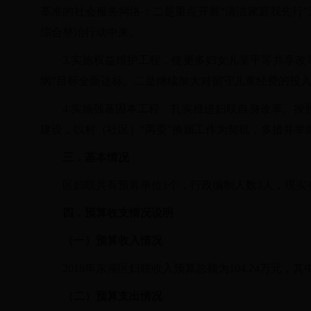
基准的社会服务网络；二是重点
开展
“清洁家庭我先行
综合整治行动中来。
3.实施权益维护工程，使更多妇女儿童平等共享
纲”目标全面达标。二是继续加大对留守儿童经费的投
4.实施强基固本工程，扎实推进妇联自身改革。
按
建设，以村（社区）“两委”换届工作为契机，多措并举
三．基本情况
区妇联共有预算单位
1个，行政编制人数3
人，现实
四．预算收支情况说明
（一）预算收入情况
2018年东湖区妇联收入预算总额为104.24万元，其
（二）预算支出情况