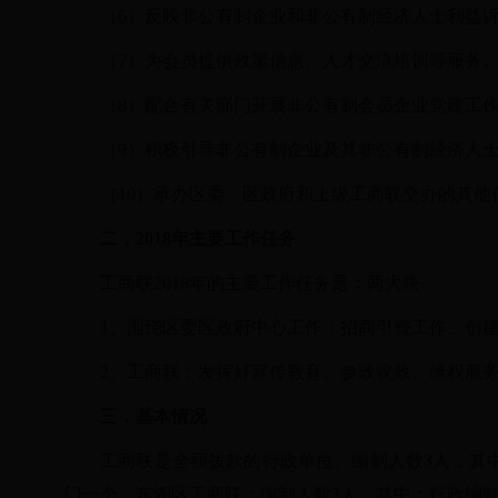
（
6）反映非公有制企业和非公有制经济人士利益
（
7）为会员提供政策信息、人才交流培训等服务
（
8）配合有关部门开展非公有制会员企业党建工
（
9）积极引导非公有制企业及其非公有制经济人
（
10）承办区委、区政府和上级工商联交办的其他
二．
2018
年主要工作任务
工商联
2018年的主要工作任务是：两大块
1、围绕区委区政府中心工作：招商引资工作、创
2、工商联：发挥好宣传教育、参政议政、维权服
三．基本情况
工商联是全额拨款的行政单位。编制人数
3人，其
门一个，东湖区工商联；编制人数3人，其中；行政编制