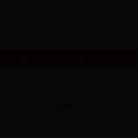
首页
政务公开
您当前所在的位置：
首页
>
政务公开
> 东湖区政府
索
引
号：
/201803-00027
发布机构：
东湖区政府
名
称：
东湖区委政法委2018年部门预