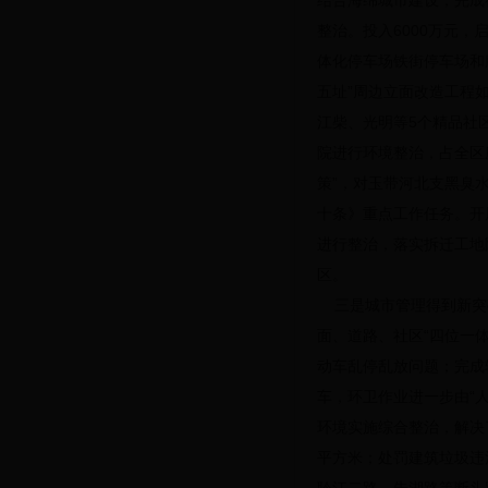
结合海绵城市建设，完成
整治。投入6000万元
体化停车场铁街停车场和
五址”周边立面改造工程
江柴、光明等5个精品社区
院进行环境整治，占全区庭
策”，对玉带河北支黑臭
十条》重点工作任务。开
进行整治，落实拆迁工地
区。
三是城市管理得到新突破
面、道路、社区“四位一
动车乱停乱放问题；完成辖
车，环卫作业进一步由“人
环境实施综合整治，解决
平方米；处罚建筑垃圾违法