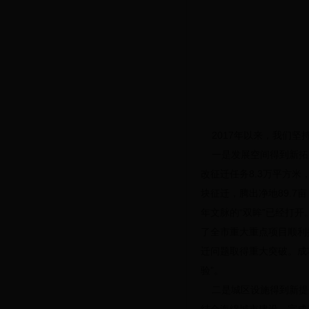
2017年以来，我们坚
一是发展空间得到新拓展
改征迁任务8.3万平方
块征迁，腾出净地89.
年文脉的“双眸”已经打
了全市重大重点项目顺利推
迁问题取得重大突破。成
验”。
二是城区设施得到新提升。