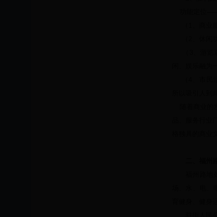
功能定位——
（1、商业服
（2、休闲功
（3、游览观
闲、娱乐融为
（4、市民活
所以吸引人到
随着商业的发
品、服务行业
格独具的商业
二、福州
福州路地
场、水、电、
育健身、健身
驻街人民