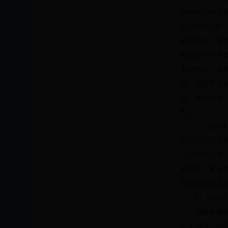
活动逐渐发展
达180家之
老树咖啡、迪
吃到各种特色
低档酒店。如
腾、雷迪等各
场、扬州浴城
形。
1、福州
我们把福州路
人们互相交往
会财富。更加希
我们的创建工
2、福州
用发展和
还所得税，税