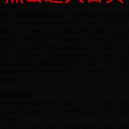
步行休闲街
务功能：延续商业服务聚集区的地位，满足市民和旅游者购物、餐饮和
能：应市民和外来旅游者在商业中心休闲需要，在商业区提供一个休息
光功能：休闲、购物、观景、参与是城市旅游的四大要素，步行街毗邻
一体，并以其特色成为人们的一个浏览点和驻留区，而且步行街闹中取静
动功能：满足市民进行各种自发的随机或有组织的活动，包括平日、节
此驻留，使街区具有活力，是因为满足了市民的“坐、看、行、娱”四大需
展和业态的调整，北面叠山路口有胜利广场大型超市、中段有温州商贸
门类基本齐全，使胜利路成为一条集旅游、观光、购物消费、休闲、娱乐
文化风景线。
路商业街基本概况
处南昌市的东端，街长1200余米，路幅30米，东西走向，连接八一大
电话、公厕等公共设施齐全。目前，福州路商业网点共有229家，经营面积
运动器材等。
公园是我市几代人休闲娱乐的场所，江西体育馆也是几十年来南昌人体育