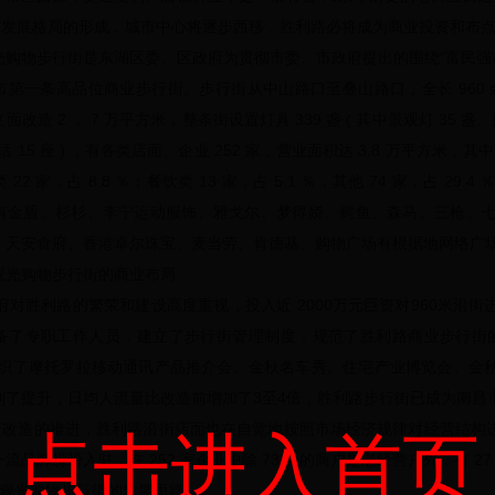
岸”发展格局的形成，城市中心将逐步西移，胜利路必将成为商业投资和布
光购物步行街是东湖区委、区政府为贯彻市委、市政府提出的围绕“富民强市
第一条高品位商业步行街。步行街从中山路口至叠山路口，全长 960 余
改造 2 ． 7 万平方米，整条街设置灯具 339 盏 ( 其中景观灯 35 盏、
 15 座 ) ，有各类店面、企业 252 家，营业面积达 3.8 万平方米，其中服装
22 家，占 8.8 ％；餐饮类 13 家，占 5.1 ％，其他 74 家，占
有金盾、杉杉、李宁运动服饰、雅戈尔、梦得娇、鳄鱼、森马、三枪、
、天安食府、香港卓尔珠宝、麦当劳、肯德基、购物广场有根据地网络广
观光购物步行街的商业布局
对胜利路的繁荣和建设高度重视，投入近 2000万元巨资对960米沿
备了专职工作人员，建立了步行街管理制度，规范了胜利路商业步行街
组织了摩托罗拉移动通讯产品推介会、金秋名车秀、住宅产业博览会、金
到了提升，日均人流量比改造前增加了3至4倍，胜利路步行街已成为南昌
造的推进，胜利路沿街店面也在自觉地按照市场经济规律对经营结构进
点击进入首页
流品牌纷纷入驻，在 252 家企业中除 73 ％的商户是老经营户外，有 
路观光购物步行街的发展思路