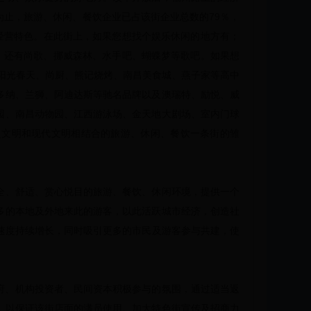
止，旅游、休闲、餐饮企业已占该街企业总数的79％，
经营特色。在此街上，如果您想找个娱乐休闲的地方有；
所；还有尚歌、挪威森林、水手吧、蝴蝶梦等歌吧。如果想
、阳光春天、尚厨、熊记烧烤、南昌美食城、燕子家等高中
多纳、兰狮、阿迪达斯等驰名品牌以及澳瑞特、励悦、威
园、南昌动物园、江西游泳场、金天地大剧场、室内门球
史文明和现代文明相结合的旅游、休闲、餐饮一条街的雏
全、舒适、赏心悦目的旅游、餐饮、休闲环境，提供一个
多的本地及外地来此的游客，以此活跃城市经济，创造社
发展速度持续增长，同时吸引更多的市民及游客参与共建，使
府、机构投资者、民间资本积极参与的氛围，通过适当返
，以保证该街店面的满员使用。加大特色街宣传及招商力