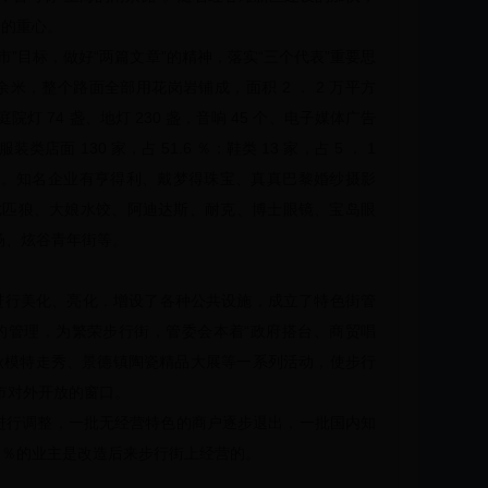
点的重心。
”目标，做好“两篇文章”的精神，落实“三个代表”重要思
米，整个路面全部用花岗岩铺成，面积 2 ． 2 万平方
庭院灯 74 盏、地灯 230 盏，音响 45 个、电子媒体广告
类店面 130 家，占 51.6 ％：鞋类 13 家，占 5 ． 1
 29.4 ％。知名企业有亨得利、戴梦得珠宝、真真巴黎婚纱摄影
七匹狼、大娘水饺、阿迪达斯、耐克、博士眼镜、宝岛眼
场、炫谷青年街等。
街进行美化、亮化，增设了各种公共设施，成立了特色街管
的管理，为繁荣步行街，管委会本着“政府搭台、商贸唱
秋模特走秀、景德镇陶瓷精品大展等一系列活动，使步行
市对外开放的窗口。
行调整，一批无经营特色的商户逐步退出，一批国内知
27 ％的业主是改造后来步行街上经营的。