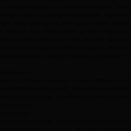
壮大，并逐渐地形成以旅游、休闲、餐饮等为主的较繁华的商圈。到目前为
多，并分布在各个档次上，以适应社会不同阶层的消费需求，体现出鲜明的
欧咖啡、阿玛尼、苏荷、CD1925、莱薇、韵海之颠、情缘吧、至尊会
菜，这里有远东、0791、阳光粥城、福膳坊、阿一鲍鱼、王子音乐厨房
果想购买运动服饰及运动器械则有李宁、双星、耐克、曼奴、康威、迪亚
类健身运动器材。各种高雅的休闲娱乐场所有康谷体检中心、南昌人民公
、迪斯高滚轴溜冰场等，基本形成一个自然景观和人文景观相兼融，历
路商业街商业布局
商业街定位在旅游、休闲、娱乐专业街上，就是为广大消费者提供一个安
、感受都市繁荣和社会进步的人文氛围，依靠各具特色的商业服务吸引更
望通过我们 2 到 3 年的打造，使该街的经营总额能以年均 12 ％的
作多元化、社会化。
路商业街发展思路
超前的理念进行特色街的创建，可以从两方面入手。软件上应营造一个政
额总数奖励等机制鼓励民间资本流入该街，建立有意投资的客商信息档案