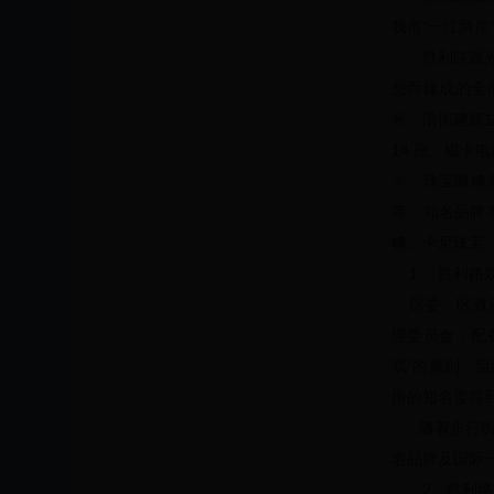
我市“一江两
胜利路观
想而建成的全市
米，沿街建筑立面
14 座、磁卡电话
％：珠宝眼镜类 
等，知名品牌
镜、卡尼珠宝
1、 胜利路
区委、区政府
理委员会，配
戏”的原则，
街的知名度得
随着步行街改
名品牌及国际一
2、胜利