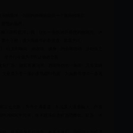
娱乐的需求，为国内外商品提供一个展示的场所。
、游憩的场所。
滕王阁和抚河公园，仿古一条街的开通使购物观光、休
、繁中守雅，成为南昌市的新景点、新观光区。
日、白天和晚间，如表演、健身、约会等活动，步行街之
求，使步行街成为市民活动的空间。
文化广场、南面有麦当劳、西面有仿古一条街，及百货商
、文化展示于一体的多功能特色街，为南昌市增添一条风
道和二七北路，为市交通要道，车流及人流量较大，停车
约76636平方米，休闲娱乐业态有酒吧餐饮、娱乐、体
运动、娱乐健身的好地方。改革开放后，福州路上的经济