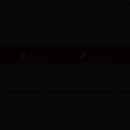
在线服务
政民互动
所在的位置：
首页
>
政务公开
> 东湖区政府
公厅关于对2017年落实 有关重大政策措施真抓实干成效明显地方 予以
人民政府关于印发南昌市政府信息公开规定的通知
民共和国政府信息公开条例