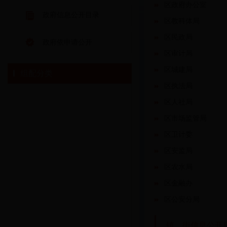
区政府办公室
政府信息公开目录
区教科体局
区民政局
政府依申请公开
区审计局
区城建局
组配分类
区执法局
区人社局
区市场监管局
区卫计委
区安监局
区农水局
区金融办
区公安分局
镇、街信息公开