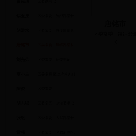
贾彧超
区委副书记
焦玉庄
区委常委、统战部部长
唐铭市
胡洪水
区委常委、宣传部部长
区委常委、组织部
长
唐铭市
区委常委、组织部部长
刘光荣
区委常委、纪委书记
夏小兰
区委常委,区政府常务副区长、党组副书记
陈俊
区委常委
胡志强
区委常委、政法委书记
张恩
区委常委、人武部部长
雷强
区委常委、区政府副区长（挂职）