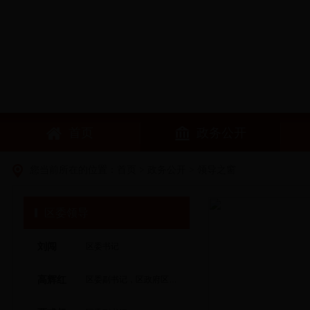
首页
政务公开
您当前所在的位置：
首页
>
政务公开
>
领导之窗
区委领导
刘闯
区委书记
高辉红
区委副书记，区政府区长、党组书记