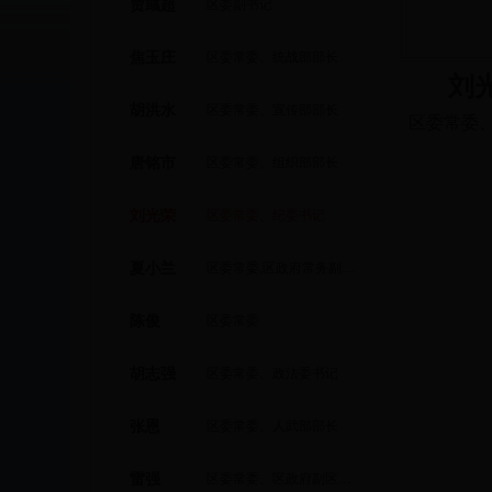
贾彧超
区委副书记
焦玉庄
区委常委、统战部部长
刘
胡洪水
区委常委、宣传部部长
区委常委
唐铭市
区委常委、组织部部长
刘光荣
区委常委、纪委书记
夏小兰
区委常委,区政府常务副区长、党组副书记
陈俊
区委常委
胡志强
区委常委、政法委书记
张恩
区委常委、人武部部长
雷强
区委常委、区政府副区长（挂职）